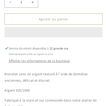
Réduire
Augmenter
la
la
quantité
quantité
de
de
Ajouter au panier
Jonc
Jonc
en
en
argent
argent
Service de retrait disponible à
22 grande rue
Habituellement prête en 5 jours ou plus
Afficher les informations de la boutique
Bracelet Jonc en argent texturé à l'aide de dentelles
anciennes, délicat et discret.
Argent 925/1000
Fabriqué à la main et sur commande dans notre atelier de